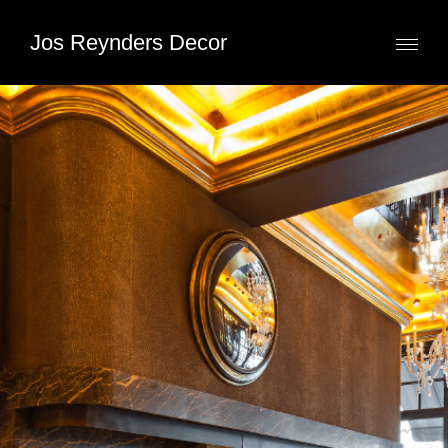
Jos Reynders Decor
Toggl
naviga